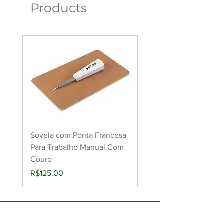
Products
Sovela com Ponta Francesa
Raspador de couro pa
Para Trabalho Manual Com
aderência de cola
Couro
(Roughing Tool)
Price
Price
R$125.00
R$149.00