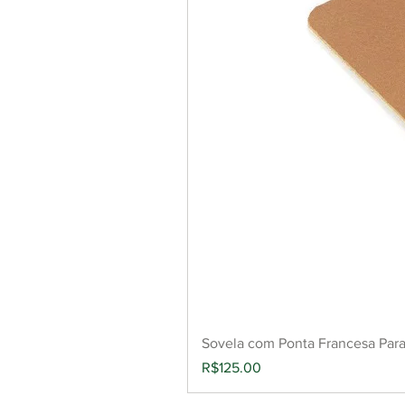
Sovela com Ponta Francesa Par
Price
R$125.00