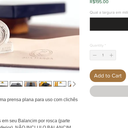
Price
R$195.00
Qual a largura em mil
Quantity
*
Add to Cart
ma prensa plana para uso com clichês
s em seu Balancim por rosca (parte
e inferior). NÃO INCLUI O BALANCIM