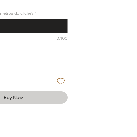
ímetros do clichê?
*
0/100
Buy Now