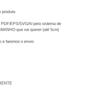
e produto
 em PDF/EPS/SVG/AI pelo sistema de
TAMANHO que vai querer
(até 5cm)
o e faremos o envio
UENTE