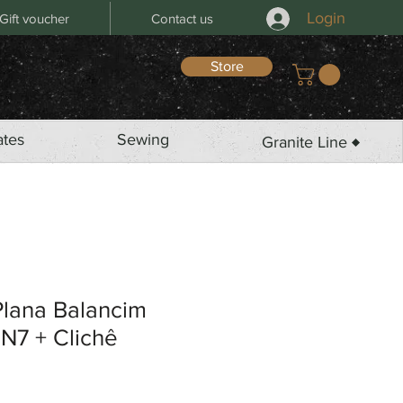
Login
Gift voucher
Contact us
Store
ates
Sewing
Granite Line ♦
Plana Balancim
7 + Clichê