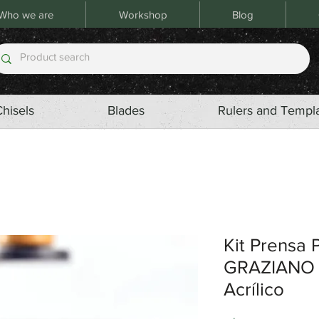
Who we are
Workshop
Blog
Chisels
Blades
Rulers and Templ
Kit Prensa 
GRAZIANO N
Acrílico