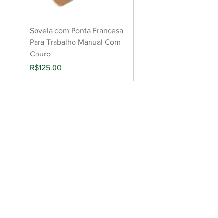
Sovela com Ponta Francesa
Raspador de couro pa
Para Trabalho Manual Com
aderência de cola
Couro
(Roughing Tool)
Price
Price
R$125.00
R$149.00