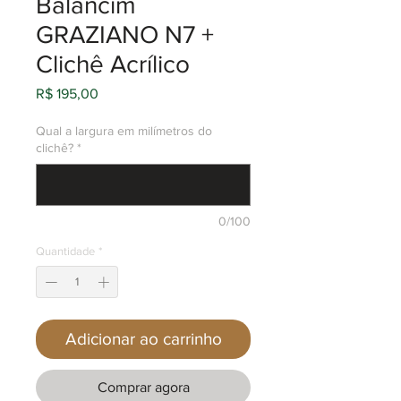
Balancim
GRAZIANO N7 +
Clichê Acrílico
Preço
R$ 195,00
Qual a largura em milímetros do
clichê?
*
0/100
Quantidade
*
Adicionar ao carrinho
Comprar agora