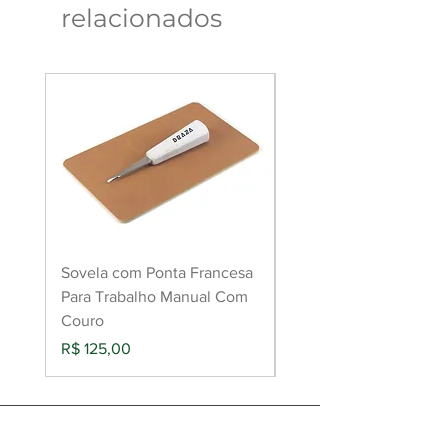
relacionados
Sovela com Ponta Francesa
Raspador de couro pa
Para Trabalho Manual Com
aderência de cola
Couro
(Roughing Tool)
Preço
Preço
R$ 125,00
R$ 149,00