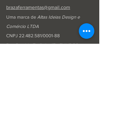
brazaferramentas@gmail.com
Uma marca de
Altas Ideias Design e
Comércio LTDA
CNPJ
22.482.581
/0001-88
Rua Geraldo Trefiglio 47 - FUNDOS
Jardim Aruã, Campinas - SP
+55 (19) 92001-2700
Mídias Sociais
TikTok
Instagram
Facebook
YouTube
Pinterest
Idiomas