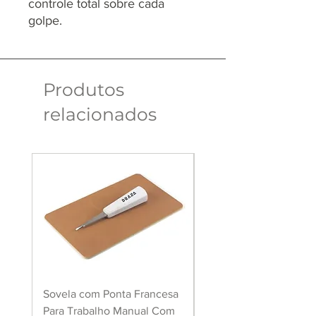
controle total sobre cada
golpe.
Produtos
relacionados
Sovela com Ponta Francesa
Raspador de couro pa
Para Trabalho Manual Com
aderência de cola