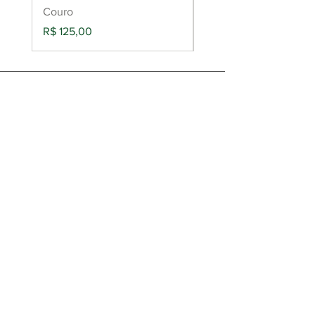
Couro
(Roughing Tool)
Preço
Preço
R$ 125,00
R$ 149,00