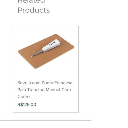
Products
Sovela com Ponta Francesa
Raspador de couro pa
Para Trabalho Manual Com
aderência de cola
Couro
(Roughing Tool)
Price
Price
R$125,00
R$149,00