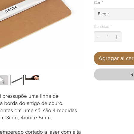
Cor
*
Elegir
Cantidad
*
Agregar al car
R
l pressupõe uma linha de
 à borda do artigo de couro.
mentas em uma só: são 4 medidas
mm, 3mm, 4mm e 5mm.
emperado cortado a laser com alta