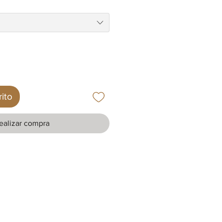
rito
ealizar compra