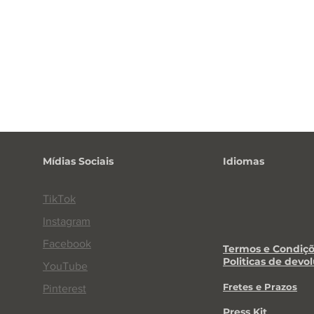
Mídias Sociais
Idiomas
TikTok
Instagram
Facebook
Termos e Condiçõ
Politicas de devo
YouTube
Fretes e Praz
os
Pinterest
Press Kit