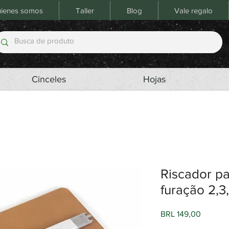
ienes somos
Taller
Blog
Vale regalo
Cinceles
Hojas
Riscador pa
furação 2,3
Precio
BRL 149,00