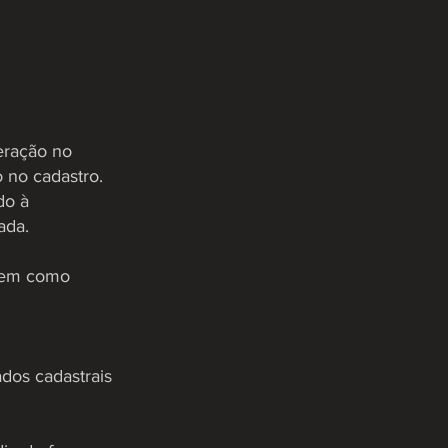
teração no
 no cadastro.
do à
ada.
 bem como
dos cadastrais