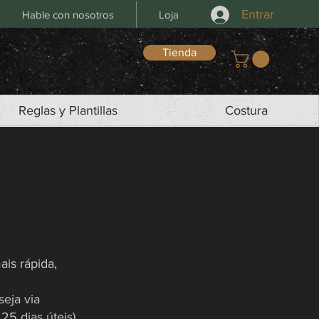
Entrar
Hable con nosotros
Loja
Tienda
Reglas y Plantillas
Costura
is rápida,
seja via
5 dias úteis).