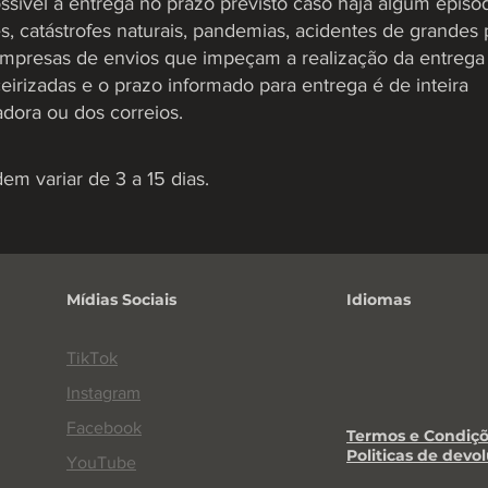
ível a entrega no prazo previsto caso haja algum episód
 catástrofes naturais, pandemias, acidentes de grandes
empresas de envios que impeçam a realização da entrega 
eirizadas e o prazo informado para entrega é de inteira
adora ou dos correios.
m variar de 3 a 15 dias.
Mídias Sociais
Idiomas
TikTok
Instagram
Facebook
Termos e Condiçõ
Politicas de devo
YouTube