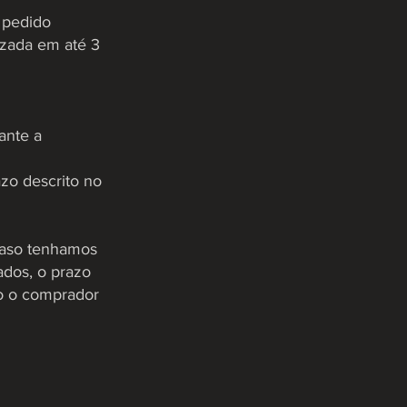
 pedido
izada em até 3
ante a
azo descrito no
 caso tenhamos
ados, o prazo
so o comprador