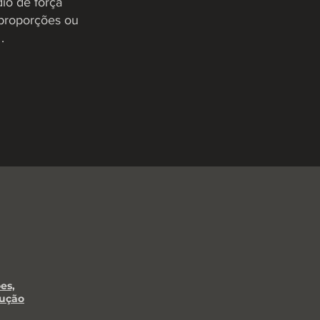
io de força
 proporções ou
.
es,
lução