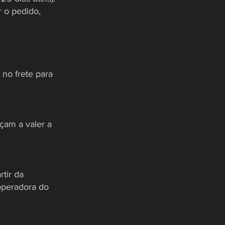
r o pedido,
no frete para
çam a valer a
tir da
operadora do