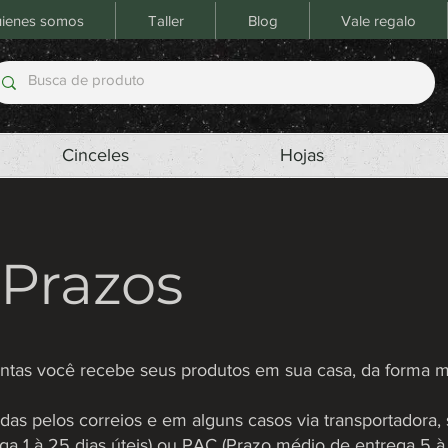
ienes somos
Taller
Blog
Vale regalo
Cinceles
Hojas
 Prazos
as você recebe seus produtos em sua casa, da forma ma
as pelos correios e em alguns casos via transportadora, 
 1 à 25 dias úteis) ou PAC (Prazo médio de entrega 5 à 2