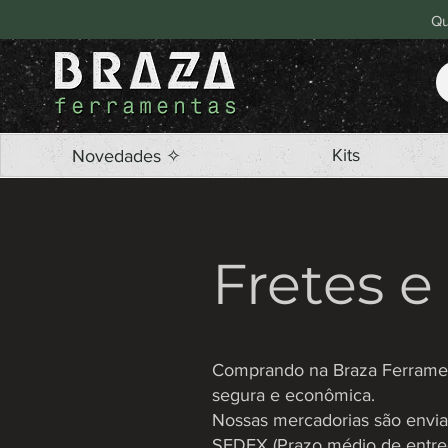
Qu
Kits
Novedades ✧
Fretes e
Comprando na Braza Ferrament
segura e econômica.
Nossas mercadorias são enviad
SEDEX (Prazo médio de entrega