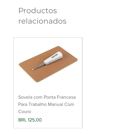
Productos
relacionados
Sovela com Ponta Francesa
Raspador de couro pa
Para Trabalho Manual Com
aderência de cola
Couro
(Roughing Tool)
Precio
Precio
BRL 125,00
BRL 149,00